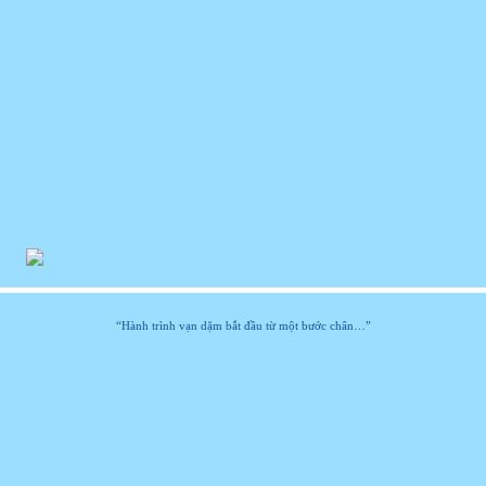
hí sinh và Ban Cố Vấn diễn ra rất sôi nổi để hỗ trợ các đội th
Cuộc thi vẽ tranh – YOUR HEART, MY HEART
h giải Nhất cuộc thi YOUR HEART, MY HEART – Tác giả: Ngu
Ban Giám Khảo đêm Chung kết Cộng Đồng Ngang 2019
“Hành trình vạn dặm bắt đầu từ một bước chân…”
Các thí sinh trong đêm thi Chung kết
Phần thi tranh luận giữa các đội thi