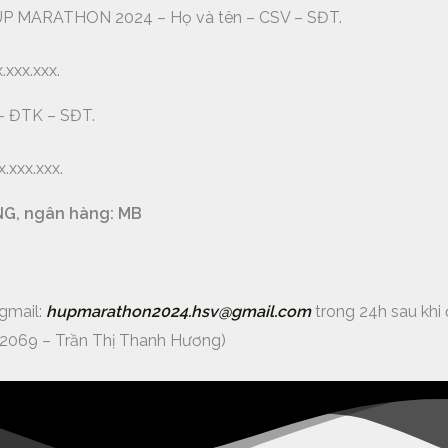
: HUP MARATHON 2024 – Họ và tên – CSV – SĐT.
xxx.xxx.
– ĐTK – SĐT.
xxx.xxx.
NG, ngân hàng: MB
 gmail:
hupmarathon2024.hsv@gmail.com
trong 24h sau khi 
12069 – Trần Thị Thanh Hương)