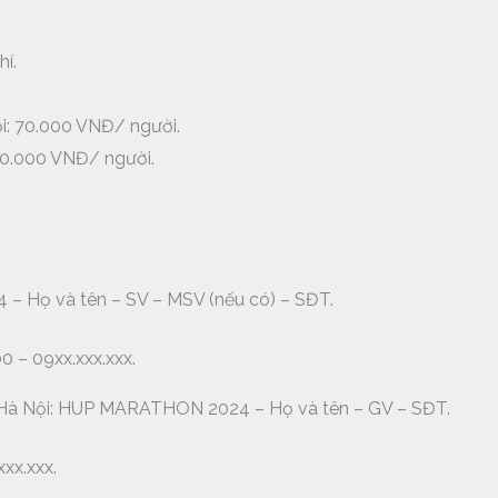
hí.
ội: 70.000 VNĐ/ người.
100.000 VNĐ/ người.
 Họ và tên – SV – MSV (nếu có) – SĐT.
 – 09xx.xxx.xxx.
c Hà Nội: HUP MARATHON 2024 – Họ và tên – GV – SĐT.
xx.xxx.