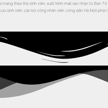
ải mang theo thẻ sinh viên, xuất trình mail xác nhận từ Ban T
n (cựu sinh viên, cán bộ công nhân viên, công dân Hà Nội) phả