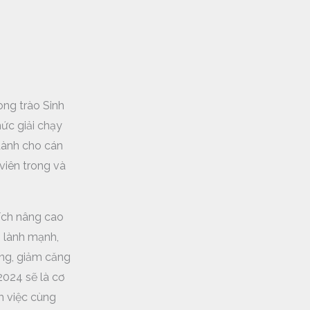
ng trào Sinh
hức giải chạy
ành cho cán
viên trong và
ch nâng cao
g lành mạnh,
ộng, giảm căng
024 sẽ là cơ
m việc cùng