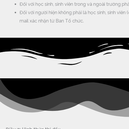
Đối với học sinh, sinh viên trong và ngoài trường ph
Đối với người hiện không phải là học sinh, sinh viê
mail xác nhận từ Ban Tổ chức.