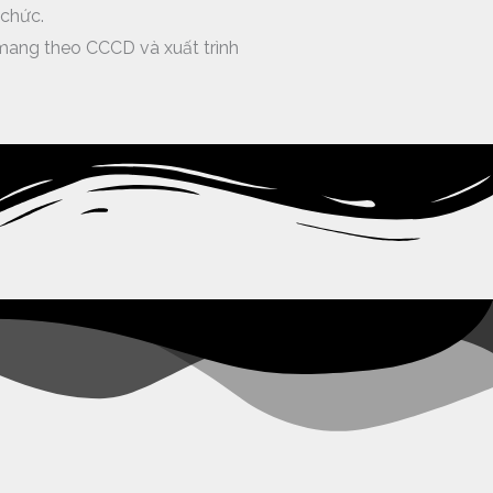
ổ chức.
i mang theo CCCD và xuất trình